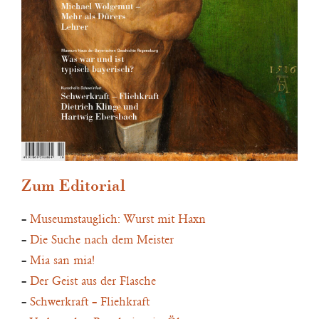
Zum Editorial
–
Museumstauglich: Wurst mit Haxn
–
Die Suche nach dem Meister
–
Mia san mia!
–
Der Geist aus der Flasche
–
Schwerkraft – Fliehkraft