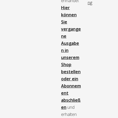
enhandel.
ng
Hier
können
Sie
vergange
ne
Ausgabe
n in
unserem
Shop
bestellen
oder ein
Abonnem
ent
abschließ
en
und
erhalten