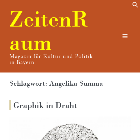
Zum
ZeitenR
Inhalt
springen
aum
Menü-
Schalte
Magazin für Kultur und Politik
in Bayern
Schlagwort:
Angelika Summa
Graphik in Draht
Graphik
in
Draht