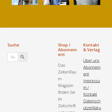
Suche
Shop /
Kontakt
Abonnem
& Verlag
Search Button
Search
ent
for:
Über uns
Das
Abonnem
ZeitenRau
ent
m-
Impressu
Magazin
m /
finden Sie
Kontakt
im
Datensch
Zeitschrift
utzerkläru