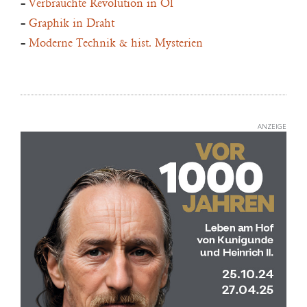
–
Verbrauchte Revolution in Öl
–
Graphik in Draht
–
Moderne Technik & hist. Mysterien
ANZEIGE